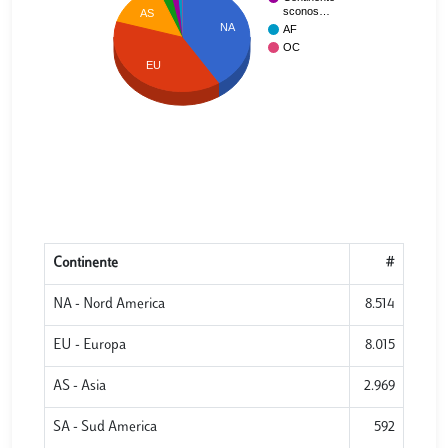
sconos…
AS
NA
AF
OC
EU
Continente
#
NA - Nord America
8.514
EU - Europa
8.015
AS - Asia
2.969
SA - Sud America
592