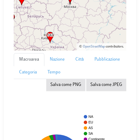
©
OpenStreetMap
contributors.
Macroarea
Nazione
Città
Pubblicazione
Categoria
Tempo
Salva come PNG
Salva come JPEG
NA
EU
AS
SA
Continente