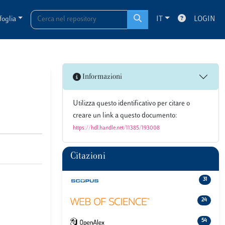
foglia
IT
LOGIN
Informazioni
Utilizza questo identificativo per citare o
creare un link a questo documento:
https://hdl.handle.net/11385/193008
Citazioni
31
24
54