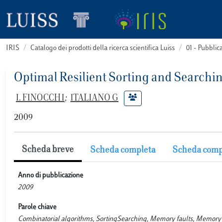
IRIS
Catalogo dei prodotti della ricerca scientifica Luiss
01 - Pubbli
Optimal Resilient Sorting and Searchin
I. FINOCCHI
;
ITALIANO G
2009
Scheda breve
Scheda completa
Scheda comp
Anno di pubblicazione
2009
Parole chiave
Combinatorial algorithms, SortingSearching, Memory faults, Memory