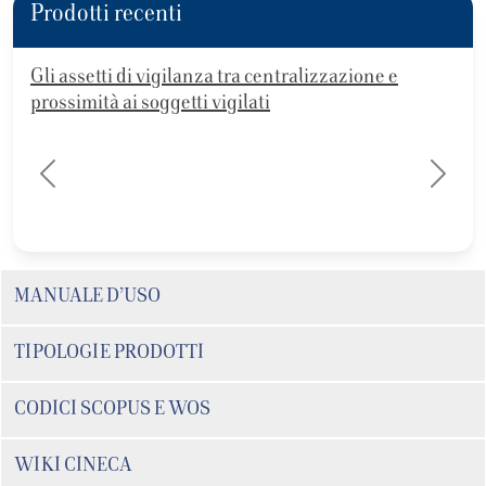
Prodotti recenti
assetti di vigilanza tra centralizzazione e
Corporate F
simità ai soggetti vigilati
This chapter an
by combining bl
digital curren
precedente
success
MANUALE D’USO
TIPOLOGIE PRODOTTI
CODICI SCOPUS E WOS
WIKI CINECA