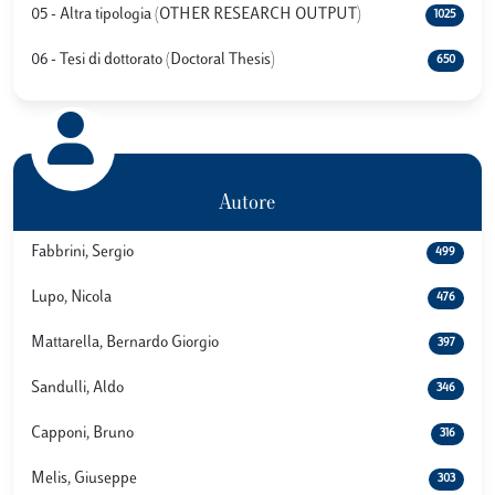
05 - Altra tipologia (OTHER RESEARCH OUTPUT)
1025
06 - Tesi di dottorato (Doctoral Thesis)
650
Autore
Fabbrini, Sergio
499
Lupo, Nicola
476
Mattarella, Bernardo Giorgio
397
Sandulli, Aldo
346
Capponi, Bruno
316
Melis, Giuseppe
303