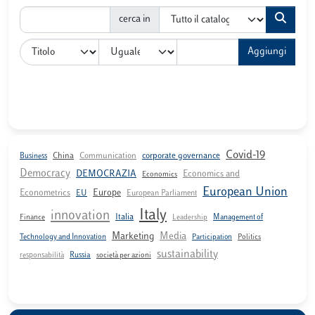
cerca in
Aggiungi
Covid-19
China
Communication
corporate governance
Business
Democracy
DEMOCRAZIA
Economics and
Economics
European Union
Econometrics
Europe
EU
European Parliament
Italy
innovation
Italia
Finance
Leadership
Management of
Media
Marketing
Technology and Innovation
Participation
Politics
sustainability
responsabilità
Russia
società per azioni