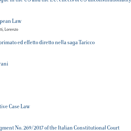
gue in the US and the EU: effects of US unconstitutionalit
ropean Law
ti, Lorenzo
 primato ed effetto diretto nella saga Taricco
rani
tive Case Law
gment No. 269/2017 of the Italian Constitutional Court