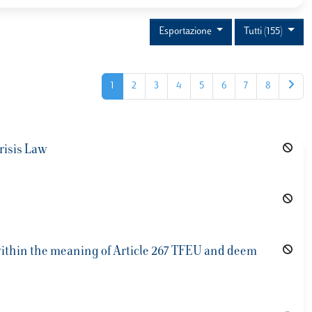
Esportazione
Tutti (155)
1
2
3
4
5
6
7
8
risis Law
s within the meaning of Article 267 TFEU and deem