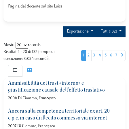
Pagina del docente sul sito Luiss
Esportazione
Tutti (132)
Mostra
records
Risultati 1 - 20 di 132 (tempo di
1
2
3
4
5
6
7
esecuzione: 0.034 secondi).
Ammissibilità del trust «interno» e
giustificazione causale dell’effetto traslativo
2004 Di Ciommo, Francesco
Ancora sulla competenza territoriale ex art. 20
c.p.c. in caso di illecito commesso via internet
2007 Di Ciommo, Francesco