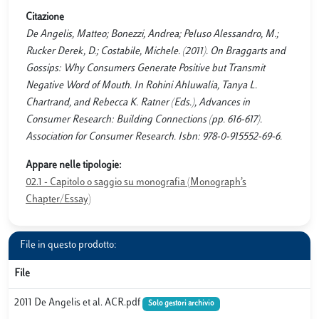
Citazione
De Angelis, Matteo; Bonezzi, Andrea; Peluso Alessandro, M.;
Rucker Derek, D.; Costabile, Michele. (2011). On Braggarts and
Gossips: Why Consumers Generate Positive but Transmit
Negative Word of Mouth. In Rohini Ahluwalia, Tanya L.
Chartrand, and Rebecca K. Ratner (Eds.), Advances in
Consumer Research: Building Connections (pp. 616-617).
Association for Consumer Research. Isbn: 978-0-915552-69-6.
Appare nelle tipologie:
02.1 - Capitolo o saggio su monografia (Monograph’s
Chapter/Essay)
File in questo prodotto:
File
2011 De Angelis et al. ACR.pdf
Solo gestori archivio