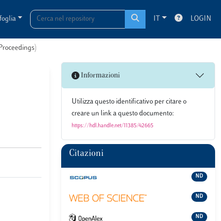
foglia
IT
LOGIN
 Proceedings)
Informazioni
Utilizza questo identificativo per citare o
creare un link a questo documento:
https://hdl.handle.net/11385/42665
Citazioni
ND
ND
ND