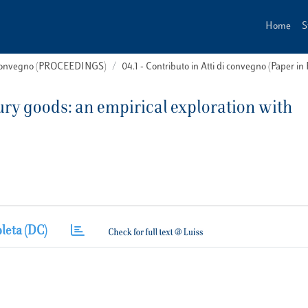
Home
S
i convegno (PROCEEDINGS)
04.1 - Contributo in Atti di convegno (Paper in
xury goods: an empirical exploration with
leta (DC)