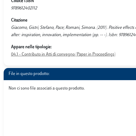
Codice ISBN
9789612402112
Citazione
Giacomo, Gistri; Stefano, Pace; Romani, Simona. (2011). Positive effect
after: inspiration, innovation, implementation (pp. -- -). Isbn: 97896124
Appare nelle tipologie:
04.1 - Contributo in Atti di convegno (Paper in Proceedings)
File in questo prodotto:
Non ci sono file associati a questo prodotto.