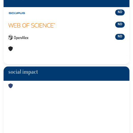
ND
ND
ND
social impact