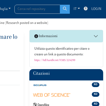
foglia
IT
LOGIN
line (Research posted on a website)
lmare lo
Informazioni
Utilizza questo identificativo per citare o
creare un link a questo documento:
https://hdl.handle.net/11385/224299
Citazioni
ND
ND
ND