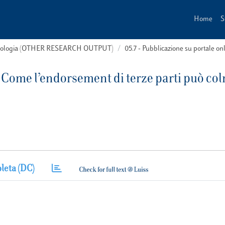
Home
S
 tipologia (OTHER RESEARCH OUTPUT)
05.7 - Pubblicazione su portale on
i. Come l’endorsement di terze parti può co
leta (DC)