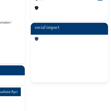
umatori/
social impact
ualizza/Apri