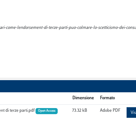
entari-come-lendorsement-di-terze-parti-puo-colmare-lo-scetticismo-dei-cons
Dimensione
Formato
nt di terze parti.pdf
73.32 kB
Adobe PDF
Open Access
Vis