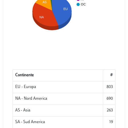
AS
OC
EU
NA
Continente
#
EU - Europa
803
NA - Nord America
690
AS - Asia
263
SA - Sud America
19