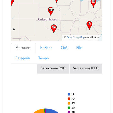
©
OpenStreetMap
contributors.
Macroarea
Nazione
Città
File
Categoria
Tempo
Salva come PNG
Salva come JPEG
EU
NA
AS
SA
AF