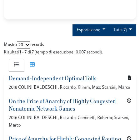
Esportazione
Tutti (7)
Mostra
records
Risultati 1 - 7 di 7 (tempo di esecuzione: 0.007 secondi).
Demand-Independent Optimal Tolls
2018 COLINI BALDESCHI, Riccardo; Klimm, Max; Scarsini, Marco
On the Price of Anarchy of Highly Congested
Nonatomic Network Games
2016 COLINI BALDESCHI, Riccardo; Cominetti, Roberto; Scarsini,
Marco
Price of Anarchy for Highly Congested Routing