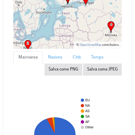
©
OpenStreetMap
contributors.
Macroarea
Nazione
Città
Tempo
Salva come PNG
Salva come JPEG
EU
NA
AS
SA
AF
Other