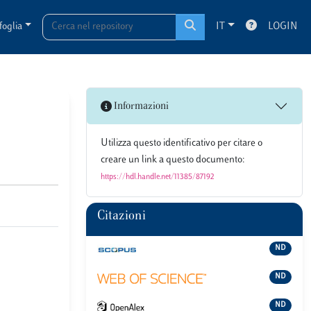
foglia
IT
LOGIN
Informazioni
Utilizza questo identificativo per citare o
creare un link a questo documento:
https://hdl.handle.net/11385/87192
Citazioni
ND
ND
ND