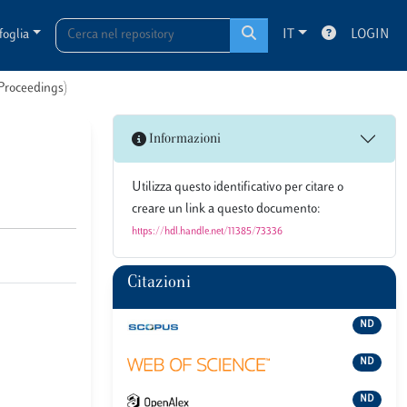
foglia
IT
LOGIN
 Proceedings)
Informazioni
Utilizza questo identificativo per citare o
creare un link a questo documento:
https://hdl.handle.net/11385/73336
Citazioni
ND
ND
ND