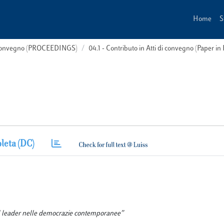
Home
S
i convegno (PROCEEDINGS)
04.1 - Contributo in Atti di convegno (Paper in
leta (DC)
del leader nelle democrazie contemporanee”