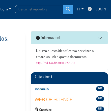
foglia
IT
LOGIN
dos:
Informazioni
Utilizza questo identificativo per citare o
creare un link a questo documento:
https://hdl.handle.net/11385/5716
Citazioni
ND
ND
ND