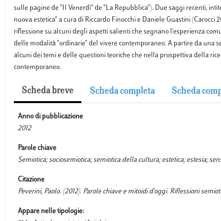
sulle pagine de "Il Venerdì" de "La Repubblica"). Due saggi recenti, intit
nuova estetica" a cura di Riccardo Finocchi e Daniele Guastini (Carocci 201
riflessione su alcuni degli aspetti salienti che segnano l'esperienza co
delle modalità "ordinarie" del vivere contemporaneo. A partire da una seri
alcuni dei temi e delle questioni teoriche che nella prospettiva della ri
contemporaneo.
Scheda breve
Scheda completa
Scheda comp
Anno di pubblicazione
2012
Parole chiave
Semiotica; sociosemiotica; semiotica della cultura; estetica; estesia; 
Citazione
Peverini, Paolo. (2012). Parole chiave e mitoidi d'oggi. Riflessioni semi
Appare nelle tipologie: