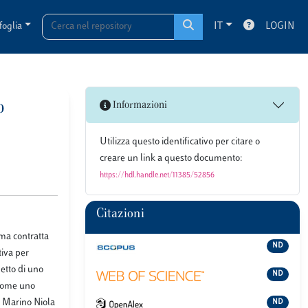
foglia
IT
LOGIN
o
Informazioni
Utilizza questo identificativo per citare o
creare un link a questo documento:
https://hdl.handle.net/11385/52856
Citazioni
rma contratta
ND
tiva per
getto di uno
ND
 come uno
o Marino Niola
ND