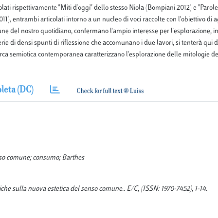
olati rispettivamente "Miti d'oggi" dello stesso Niola (Bompiani 2012) e "Parol
1), entrambi articolati intorno a un nucleo di voci raccolte con l'obiettivo di 
mune del nostro quotidiano, confermano l'ampio interesse per l'esplorazione, i
e di densi spunti di riflessione che accomunano i due lavori, si tenterà qui di
cerca semiotica contemporanea caratterizzano l'esplorazione delle mitologie de
leta (DC)
senso comune; consumo; Barthes
otiche sulla nuova estetica del senso comune.. E/C, (ISSN: 1970-7452), 1-14.