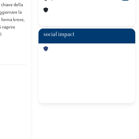
e chiave della
aggiornare la
n forma breve,
 riaprire
social impact
l