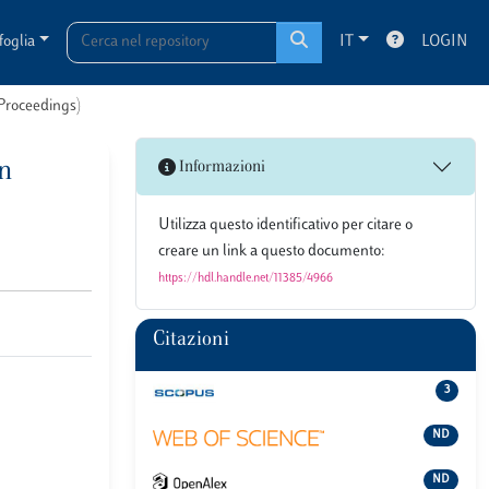
foglia
IT
LOGIN
 Proceedings)
on
Informazioni
Utilizza questo identificativo per citare o
creare un link a questo documento:
https://hdl.handle.net/11385/4966
Citazioni
3
ND
ND