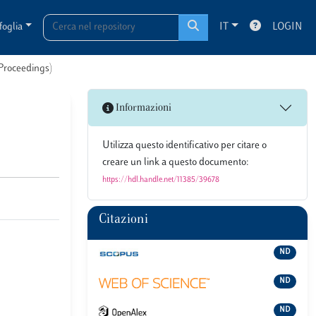
foglia
IT
LOGIN
 Proceedings)
Informazioni
Utilizza questo identificativo per citare o
creare un link a questo documento:
https://hdl.handle.net/11385/39678
Citazioni
ND
ND
ND