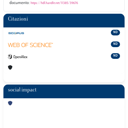
documento:
https://hdl.handle.net/11385/39676
Citazioni
ND
ND
ND
social impact