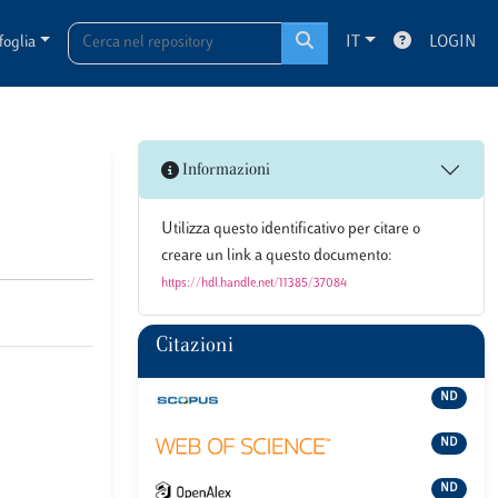
foglia
IT
LOGIN
Informazioni
Utilizza questo identificativo per citare o
creare un link a questo documento:
https://hdl.handle.net/11385/37084
Citazioni
ND
ND
ND