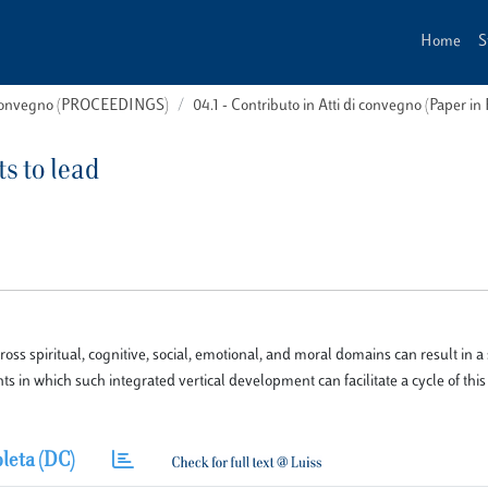
Home
S
i convegno (PROCEEDINGS)
04.1 - Contributo in Atti di convegno (Paper in
s to lead
ss spiritual, cognitive, social, emotional, and moral domains can result in a
s in which such integrated vertical development can facilitate a cycle of thi
leta (DC)