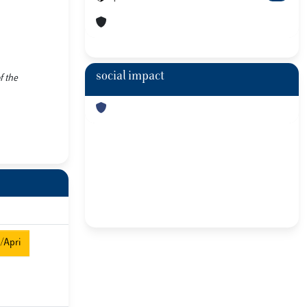
social impact
f the
/Apri