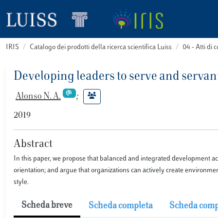
IRIS
Catalogo dei prodotti della ricerca scientifica Luiss
04 - Atti d
Developing leaders to serve and servant
Alonso N. A.
;
2019
Abstract
In this paper, we propose that balanced and integrated development acro
orientation; and argue that organizations can actively create environment
style.
Scheda breve
Scheda completa
Scheda comp