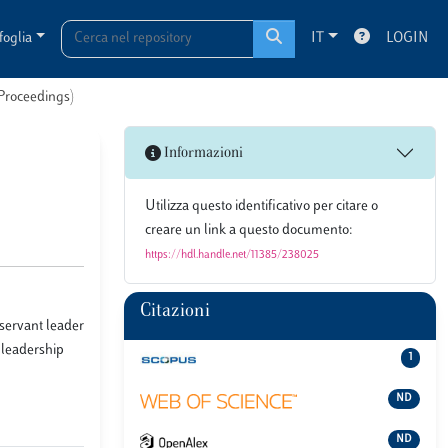
foglia
IT
LOGIN
 Proceedings)
Informazioni
Utilizza questo identificativo per citare o
creare un link a questo documento:
https://hdl.handle.net/11385/238025
Citazioni
 servant leader
s leadership
1
ND
ND