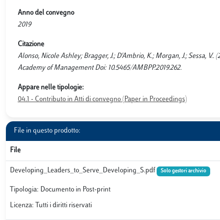
Anno del convegno
2019
Citazione
Alonso, Nicole Ashley; Bragger, J.; D'Ambrio, K.; Morgan, J.; Sessa, V..
Academy of Management Doi: 10.5465/AMBPP.2019.262.
Appare nelle tipologie:
04.1 - Contributo in Atti di convegno (Paper in Proceedings)
File in questo prodotto:
File
Developing_Leaders_to_Serve_Developing_S.pdf
Solo gestori archivio
Tipologia: Documento in Post-print
Licenza: Tutti i diritti riservati