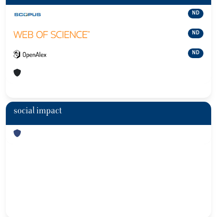
ND
ND
ND
social impact