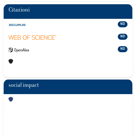
Citazioni
ND
ND
ND
social impact