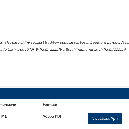
is. The case of the socialist tradition political parties in Southern Europe. A 
s Guido Carli. Doi: 10.13119/11385_222519. https://hdl.handle.net/11385/222519
mensione
Formato
8 MB
Adobe PDF
Visualizza/Apri