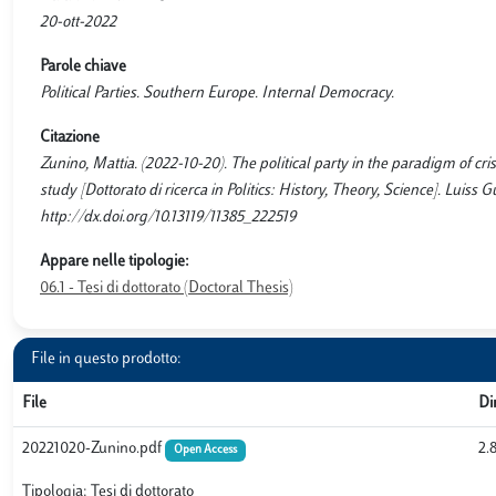
20-ott-2022
Parole chiave
Political Parties. Southern Europe. Internal Democracy.
Citazione
Zunino, Mattia. (2022-10-20). The political party in the paradigm of cris
study [Dottorato di ricerca in Politics: History, Theory, Science]. Luis
http://dx.doi.org/10.13119/11385_222519
Appare nelle tipologie:
06.1 - Tesi di dottorato (Doctoral Thesis)
File in questo prodotto:
File
Di
20221020-Zunino.pdf
2.
Open Access
Tipologia: Tesi di dottorato