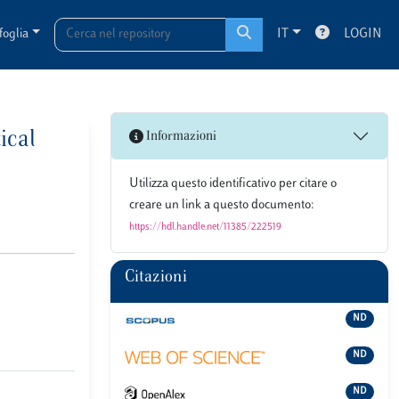
foglia
IT
LOGIN
tical
Informazioni
Utilizza questo identificativo per citare o
creare un link a questo documento:
https://hdl.handle.net/11385/222519
Citazioni
ND
ND
ND