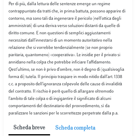
Per di più, dalla lettura delle sentenze emerge un regime
contrappuntato da tratti che, in prima battuta, possono apparire di
contorno, ma sono tali da ingenerare il pericolo (nell'ottica degli
amministrati) di una deriva verso soluzioni distanti da quelle di
diritto comune. E non questioni di semplici aggiustamenti
necessitati dall'innestarsi di un momento autoritativo nella
relazione che si vorrebbe tendenzialmente (se non proprio
paritaria, quantomeno) «cooperativa». Le insidie per il privato si
annidano nella colpa che potrebbe inficiare l'affidamento.
Qest’ultimo, se non è privo d'ombre, non è degno di (qualsivoglia
forma di) tutela. Il principio traspare in modo nitido dall'art. 1338
c.c. a proposito dell'ignoranza colpevole delle cause di invalidità
del contratto. Il rischio è però quello di allargare oltremodo
l'ambito di tale colpa o di ingigantire il significato di alcuni
comportamenti del destinatario del provvedimento, sì da
paralizzare le sanzioni per le scorrettezze perpetrate dalla p.a.
Scheda breve
Scheda completa