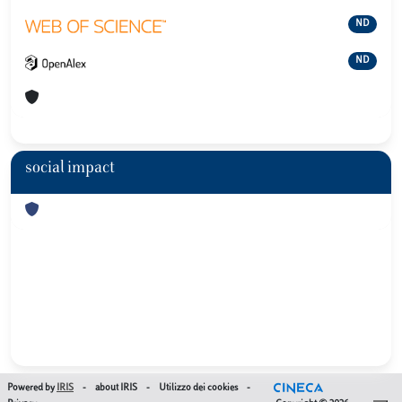
ND
ND
social impact
Powered by
IRIS
-
about IRIS
-
Utilizzo dei cookies
-