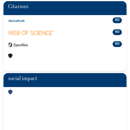
Citazioni
ND
ND
ND
social impact