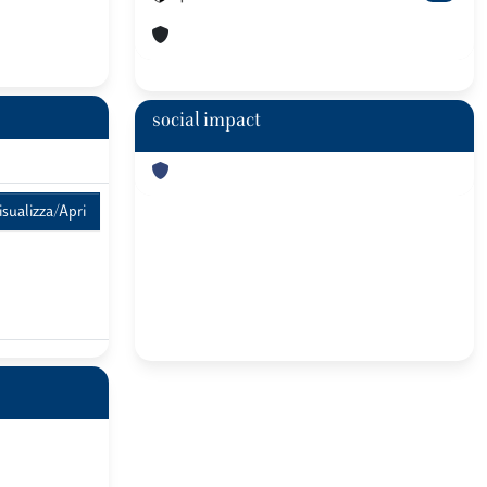
social impact
isualizza/Apri