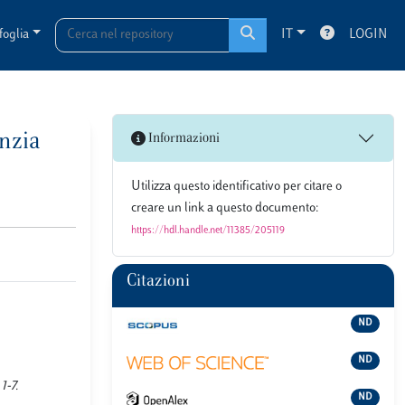
foglia
IT
LOGIN
anzia
Informazioni
Utilizza questo identificativo per citare o
creare un link a questo documento:
https://hdl.handle.net/11385/205119
Citazioni
ND
ND
1-7.
ND