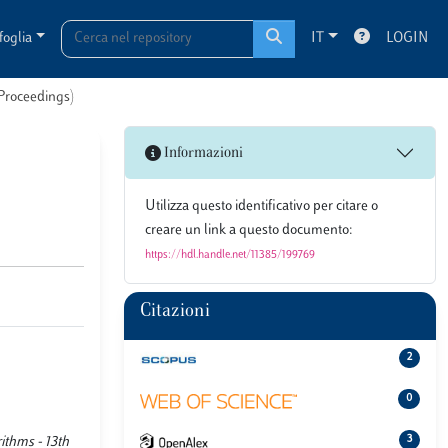
foglia
IT
LOGIN
 Proceedings)
Informazioni
Utilizza questo identificativo per citare o
creare un link a questo documento:
https://hdl.handle.net/11385/199769
Citazioni
2
0
3
ithms - 13th