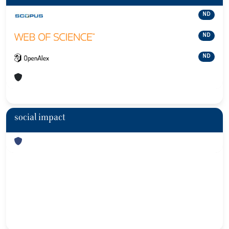
ND
ND
ND
social impact