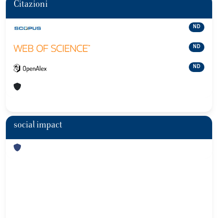
Citazioni
ND
ND
ND
social impact