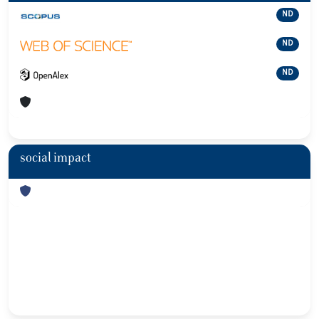
ND
ND
ND
social impact