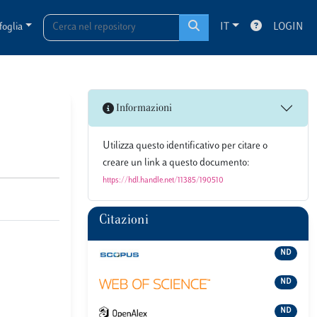
foglia
IT
LOGIN
Informazioni
Utilizza questo identificativo per citare o
creare un link a questo documento:
https://hdl.handle.net/11385/190510
Citazioni
ND
ND
ND