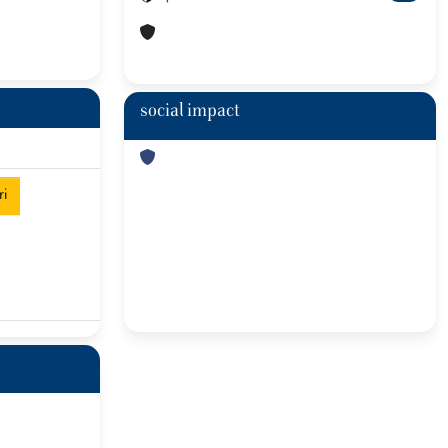
social impact
ri