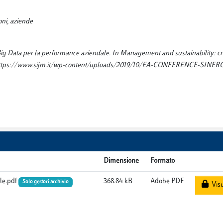
oni, aziende
ei Big Data per la performance aziendale. In Management and sustainability: c
-1-2. https://www.sijm.it/wp-content/uploads/2019/10/EA-CONFERENCE-SINE
Dimensione
Formato
ale.pdf
368.84 kB
Adobe PDF
Solo gestori archivio
Visu