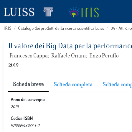
IRIS
Catalogo dei prodotti della ricerca scientifica Luiss
04 - Atti d
Il valore dei Big Data per la performan
Francesco Cappa
;
Raffaele Oriani
;
Enzo Peruffo
2019
Scheda breve
Scheda completa
Scheda comp
Anno del convegno
2019
Codice ISBN
97888943937-1-2