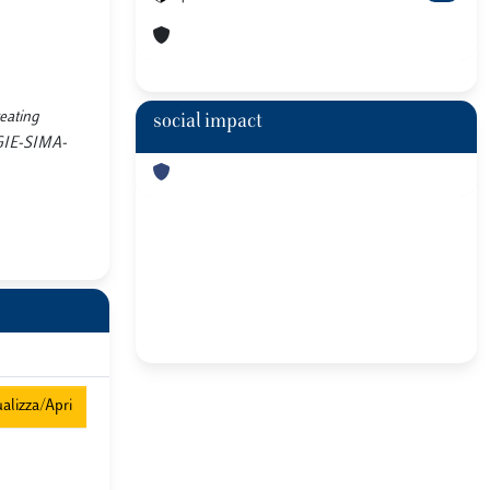
reating
social impact
RGIE-SIMA-
alizza/Apri