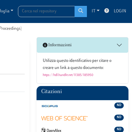
foglia
IT
LOGIN
 Proceedings)
Informazioni
Utilizza questo identificativo per citare o
creare un link a questo documento:
https://hdl.handle.net/11385/185950
Citazioni
ND
ND
ND