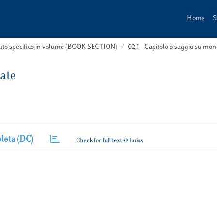
Home
S
buto specifico in volume (BOOK SECTION)
02.1 - Capitolo o saggio su m
tate
leta (DC)