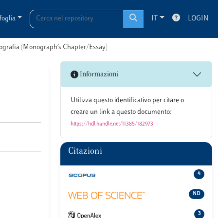
foglia
IT
LOGIN
onografia (Monograph’s Chapter/Essay)
Informazioni
Utilizza questo identificativo per citare o
creare un link a questo documento:
https://hdl.handle.net/11385/182973
Citazioni
4
ND
3