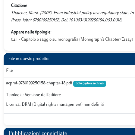
Citazione
Thatcher, Mark. (2003). From industrial policy to a regulatory state.
Press. Isbn: 9780199250158. Doi: 10.1093/0199250154.003.0018.
Appare nelle tipologie:
02.1 - Capitolo o saggio su monografia (Monograph’s Chapter/Essay)
File in questo prodotto:
File
acprof-9780199250158-chapter-18.pdf
Solo gestori archivio
Tipologia: Versione dell'editore
Licenza: DRM (Digital rights management) non definiti
Pubblicazioni consigliate