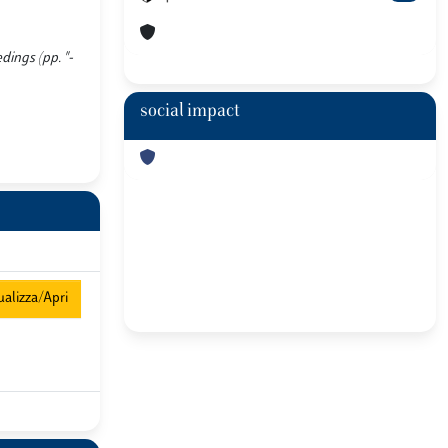
ings (pp. "-
social impact
alizza/Apri