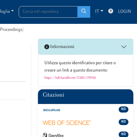
foglia
IT
LOGIN
n Proceedings)
Informazioni
Utilizza questo identificativo per citare o
creare un link a questo documento:
https://hdl.handle.net/11385/179190
Citazioni
ND
ND
ND