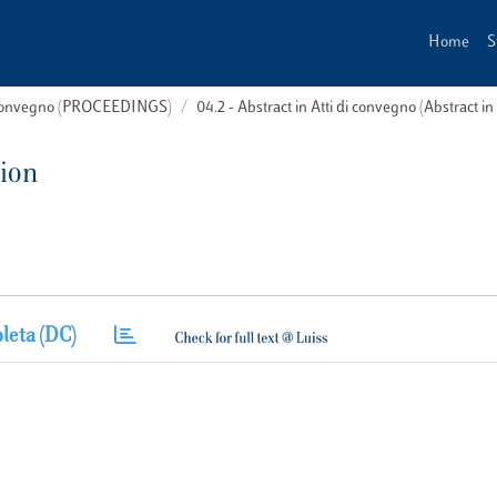
Home
S
i convegno (PROCEEDINGS)
04.2 - Abstract in Atti di convegno (Abstract i
ion
leta (DC)