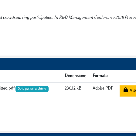
nd crowdsourcing participation. In R&D Management Conference 2018 Proceed
Dimensione
Formato
tted.pdf
230.12 kB
Adobe PDF
Solo gestori archivio
Visu