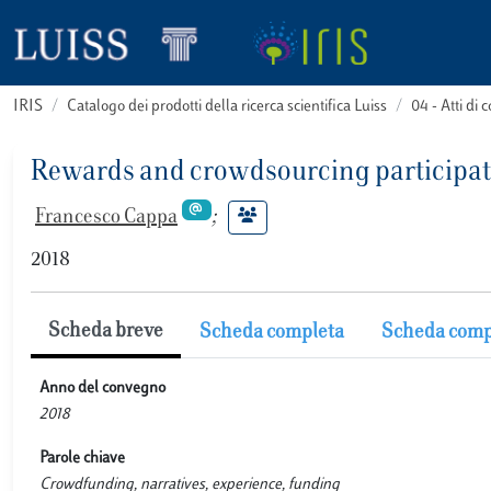
IRIS
Catalogo dei prodotti della ricerca scientifica Luiss
04 - Atti d
Rewards and crowdsourcing participat
Francesco Cappa
;
2018
Scheda breve
Scheda completa
Scheda comp
Anno del convegno
2018
Parole chiave
Crowdfunding, narratives, experience, funding