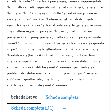
attività , la fonte d ' incertezza può essere, o meno , rappresentata
da un ' altra attività negoziata sul mercato: si tratterà, per esempio ,
del prezzo di un' azione se il prodotto derivato è un'opzione su
azione, oppure di un tasso d'interesse nel caso di strumenti
sensibili alle variazioni dei tassi d ' interesse. In genere si assume
che il fattore segua un processo diffusivo , in alcuni casi un
processo a salti (jump process), in altri ancora un processo misto
(mixed diffusion-jump process). Una terza classificazione riguarda
il tipo di ''soluzione'' che la letteratura finanziaria offre ai problemi
di valutazione (tavola A.2). In alcuni casi vengono forniti limiti
inferiori e superiori o formule chiuse; in altri, sono state proposte
approssimazioni analitiche e metodi numerici per risolvere i
problemi di valutazione. Tali contributi possono quindi essere
suddivisi in quattro categorie: limiti, formule chiuse, soluzioni
analitiche approssimate e metodi numerici.
Scheda breve
Scheda completa
Scheda completa (DC)