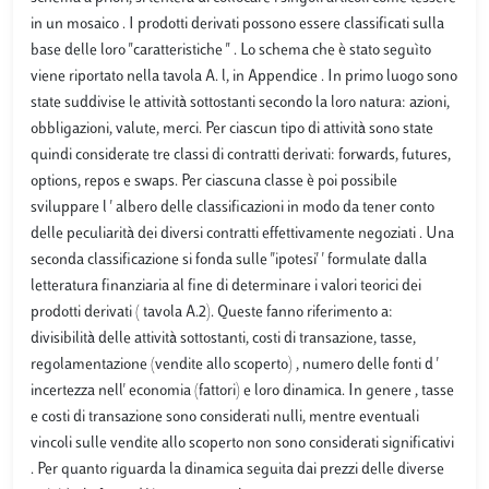
in un mosaico . I prodotti derivati possono essere classificati sulla
base delle loro "caratteristiche " . Lo schema che è stato seguìto
viene riportato nella tavola A. l, in Appendice . In primo luogo sono
state suddivise le attività sottostanti secondo la loro natura: azioni,
obbligazioni, valute, merci. Per ciascun tipo di attività sono state
quindi considerate tre classi di contratti derivati: forwards, futures,
options, repos e swaps. Per ciascuna classe è poi possibile
sviluppare l ' albero delle classificazioni in modo da tener conto
delle peculiarità dei diversi contratti effettivamente negoziati . Una
seconda classificazione si fonda sulle ''ipotesi' ' formulate dalla
letteratura finanziaria al fine di determinare i valori teorici dei
prodotti derivati ( tavola A.2). Queste fanno riferimento a:
divisibilità delle attività sottostanti, costi di transazione, tasse,
regolamentazione (vendite allo scoperto) , numero delle fonti d '
incertezza nell' economia (fattori) e loro dinamica. In genere , tasse
e costi di transazione sono considerati nulli, mentre eventuali
vincoli sulle vendite allo scoperto non sono considerati significativi
. Per quanto riguarda la dinamica seguita dai prezzi delle diverse