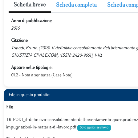
Scheda breve
Scheda completa
Scheda comp
Anno di pubblicazione
2016
Citazione
Tripodi, Bruno. (2016). Il definitivo consolidamento dell’orientamento
GIUSTIZIA CIVILE.COM, (ISSN: 2420-9651), 1-10.
Appare nelle tipologie:
01.2 - Nota a sentenza (Case Note)
File in questo prodotto:
File
TRIPODI_il-definitivo-consolidamento-dell-orientamento-giurisprudenz
impugnazioni-in-materia-di-lavoro.pdf
Solo gestori archivio