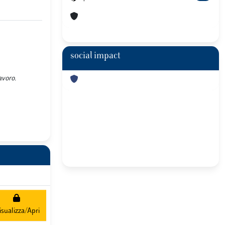
social impact
avoro.
isualizza/Apri