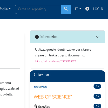
foglia
IT
LOGIN
Informazioni
Utilizza questo identificativo per citare o
creare un link a questo documento:
https://hdl.handle.net/11385/165872
Citazioni
ziamento
ND
ragiudiziale ad
to o della
ND
ND