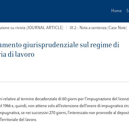
Home
S
cazione su rivista (JOURNAL ARTICLE)
01.2 - Nota a sentenza (Case Note)
tamento giurisprudenziale sul regime di
a di lavoro
ioni relative al termine decadenziale di 60 giorni per l’impugnazione del licen
 del 1966 e, quindi, non attiene solo all’estensione dell’onere di impugnativa st
mpugnativa, se nei successivi 270 giorni, l'interessato non provvede al deposi
erritoriale del lavoro.