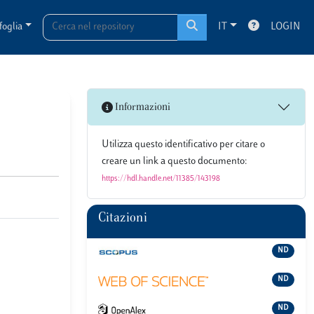
foglia
IT
LOGIN
Informazioni
Utilizza questo identificativo per citare o
creare un link a questo documento:
https://hdl.handle.net/11385/143198
Citazioni
ND
ND
ND