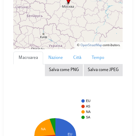
©
OpenStreetMap
contributors.
Macroarea
Nazione
Città
Tempo
Salva come PNG
Salva come JPEG
EU
AS
NA
SA
NA
EU