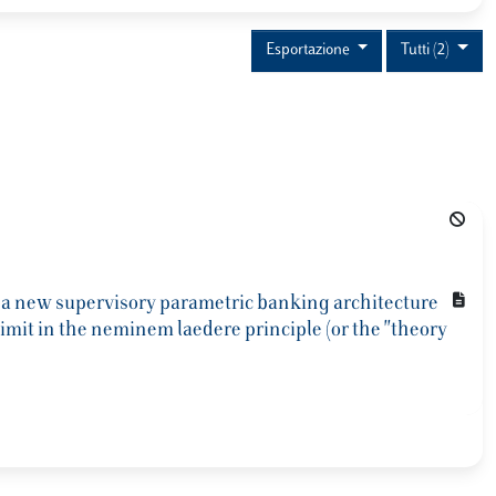
Esportazione
Tutti (2)
s : a new supervisory parametric banking architecture
limit in the neminem laedere principle (or the "theory