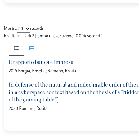
Mostra
records
Risultati 1 - 2 di 2 (tempo di esecuzione: 0.004 secondi).
Il rapporto banca e impresa
2015 Borgia, Rosella; Romano, Rosita
In defense of the natural and indeclinable order of the
in a cyberspace context based on the thesis of a “hidde
of the gaming table”)
2020 Romano, Rosita