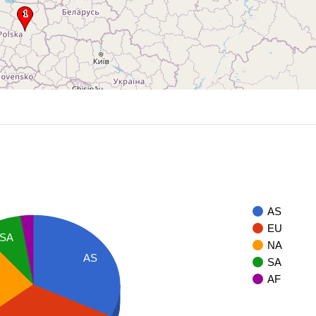
AS
EU
SA
NA
AS
SA
AF