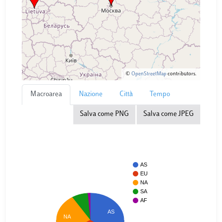
©
OpenStreetMap
contributors.
Macroarea
Nazione
Città
Tempo
Salva come PNG
Salva come JPEG
AS
EU
NA
SA
AF
AS
NA