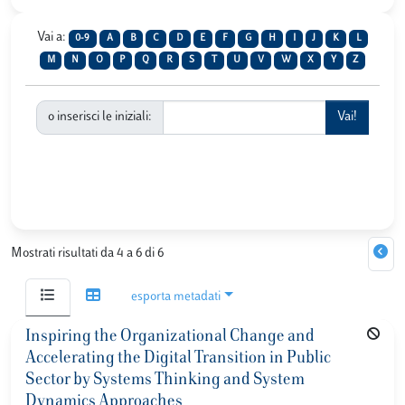
Vai a:
0-9
A
B
C
D
E
F
G
H
I
J
K
L
M
N
O
P
Q
R
S
T
U
V
W
X
Y
Z
o inserisci le iniziali:
Mostrati risultati da 4 a 6 di 6
esporta metadati
Inspiring the Organizational Change and
Accelerating the Digital Transition in Public
Sector by Systems Thinking and System
Dynamics Approaches