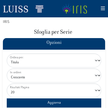
IRIS
Sfoglia per Serie
Opzioni
Ordina per:
In ordine:
Risultati/Pagina