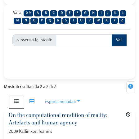
Vai a:
0-9
A
B
C
D
E
F
G
H
I
J
K
L
M
N
O
P
Q
R
S
T
U
V
W
X
Y
Z
o inserisci le iniziali:
Mostrati risultati da 2 a 2 di 2
esporta metadati
On the computational rendition of reality:
Artefacts and human agency
2009 Kallinikos, Ioannis