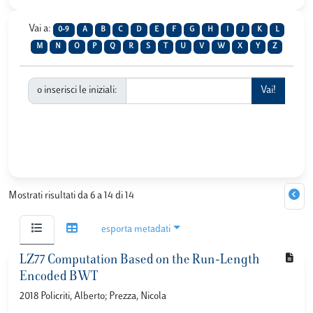
Vai a:
0-9
A
B
C
D
E
F
G
H
I
J
K
L
M
N
O
P
Q
R
S
T
U
V
W
X
Y
Z
o inserisci le iniziali:
Mostrati risultati da 6 a 14 di 14
esporta metadati
LZ77 Computation Based on the Run-Length
Encoded BWT
2018 Policriti, Alberto; Prezza, Nicola