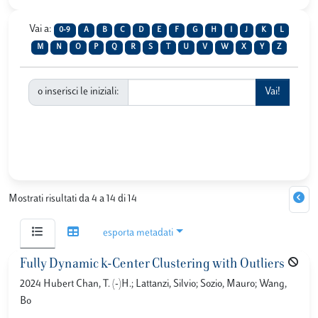
Vai a:
0-9
A
B
C
D
E
F
G
H
I
J
K
L
M
N
O
P
Q
R
S
T
U
V
W
X
Y
Z
o inserisci le iniziali:
Mostrati risultati da 4 a 14 di 14
esporta metadati
Fully Dynamic k-Center Clustering with Outliers
2024 Hubert Chan, T. (-)H.; Lattanzi, Silvio; Sozio, Mauro; Wang,
Bo