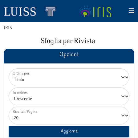
IRIS
Sfoglia per Rivista
Opzioni
Ordina per:
In ordine:
Risultati/Pagina