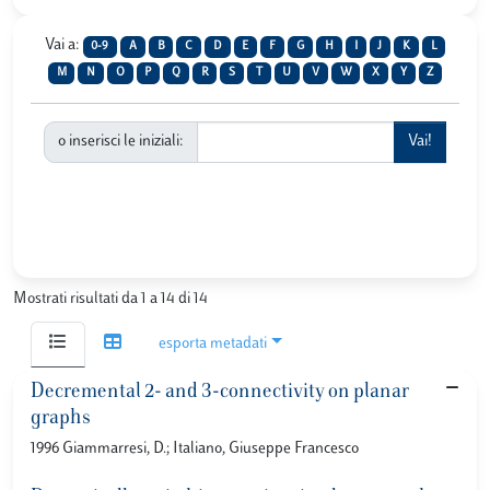
Vai a:
0-9
A
B
C
D
E
F
G
H
I
J
K
L
M
N
O
P
Q
R
S
T
U
V
W
X
Y
Z
o inserisci le iniziali:
Mostrati risultati da 1 a 14 di 14
esporta metadati
Decremental 2- and 3-connectivity on planar
graphs
1996 Giammarresi, D.; Italiano, Giuseppe Francesco