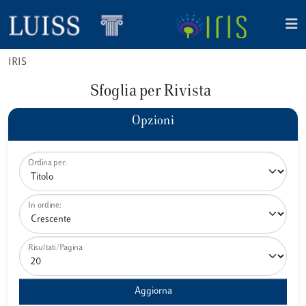
IRIS
Sfoglia per Rivista
Opzioni
Ordina per:
In ordine:
Risultati/Pagina