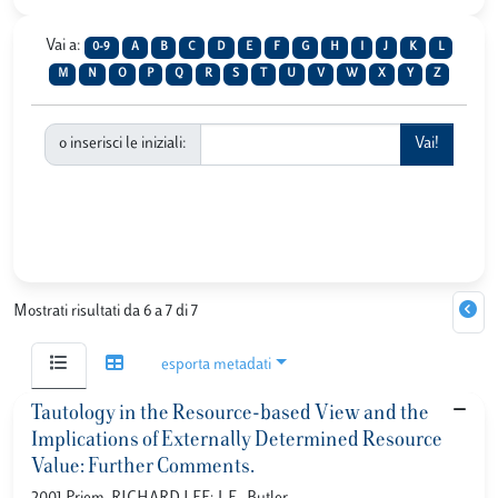
Vai a:
0-9
A
B
C
D
E
F
G
H
I
J
K
L
M
N
O
P
Q
R
S
T
U
V
W
X
Y
Z
o inserisci le iniziali:
Mostrati risultati da 6 a 7 di 7
esporta metadati
Tautology in the Resource-based View and the
Implications of Externally Determined Resource
Value: Further Comments.