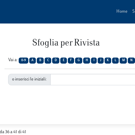
Home
S
Sfoglia per Rivista
Vai a:
0-9
A
B
C
D
E
F
G
H
I
J
K
L
M
N
o inserisci le iniziali:
 da 36 a 41 di 41