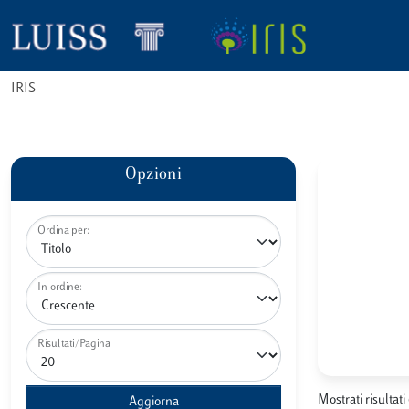
IRIS
Opzioni
Ordina per:
In ordine:
Risultati/Pagina
Mostrati risultati