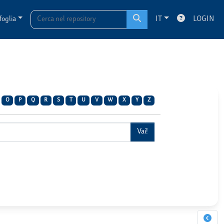
foglia
IT
LOGIN
O
P
Q
R
S
T
U
V
W
X
Y
Z