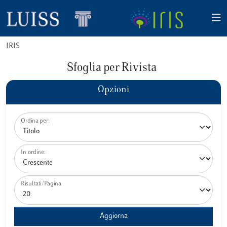
IRIS
Sfoglia per Rivista
Opzioni
Ordina per:
In ordine:
Risultati/Pagina