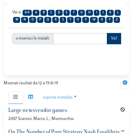
Vai a:
0-9
A
B
C
D
E
F
G
H
I
J
K
L
M
N
O
P
Q
R
S
T
U
V
W
X
Y
Z
o inserisci le iniziali:
Mostrati risultati da 12 a 19 di 19
esporta metadati
Large newsvendor games
2007 Scarsini, Marco; L., Montrucchio
On The Number of Pure Strategy Nash Equilibria